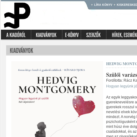
LÍRA KÖNYV
KISKERESKE
HEDVIG MONT
Szülői varázs
Fordította: Rácz K
Hogyan legyünk jó
Az egyik leggyakori
gyereknevelésre a
gyerekek rosszul 
nevelési elvek kö
mindezt. A norvé
pszichológusként 
mint húsz éve dol
családokkal, és az i
meg az olvasókkal 