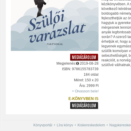
kézikönyvében. A s
következő kérdése
boldogabb némely
fejleszthetjük az ö
hagyjuk a gyereke
mérgesnek lennün
anyák legfontosab
során? A szerző ta
érhetjük el, hogy 
legyenek egymássa
szülők komolyan v
sebezhetőségét, bö
reakcióit, a norvé
Megjelenés:
2019-08-28
szülővé válhatnak,
ISBN: 9786155783739
184 oldal
Méret: 150 x 20
Ára: 2999 Ft
> Olvasson bele!
E-KÖNYVBEN IS
Könyvportál
Líra könyv
Kiskereskedelem
Nagykereske