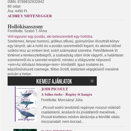
ISBN: 9789632932842
80 oldal
Ára: 4490 Ft
AUDREY NIFFENEGGER
Hollókisasszony
Fordította: Szabó T. Anna
Volt egyszer egy postás, aki beleszeretett egy hollóba.
Szellemes, fanyar humorú, gótikus stílusú, gyönyörűen illusztrált könyv
egy lányról, aki a holló és a postás szerelméből fogant, és akinek idővel
szűkös lesz az emberi test, ezért szárnyakat szeretne. Felnőtteknek írt
történet a kirekesztettségről, a szabadság utáni örök vágyról, a határtalan
szerelemről és a szeretet erejéről, mindez a világszerte népszerű
<em>Az időutazó felesége</em> írónőjétől. Igazi irodalmi és
képzőművészeti csemege, féltve őrzött, életünket végigkísérő meséink
polcán a helye.
JODI PICOULT
A bálna éneke - Regény öt hangra
Fordította: Morcsányi Júlia
,,Picoult sodró lendületű regényei rosszul működő
családokról, árulásról és jóvátételről mesélnek...
Picoult kivételes módon ábrázolja a felnőtté válás
mozzanatait: nem borzad...