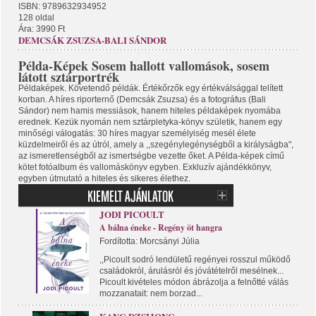
ISBN: 9789632934952
128 oldal
Ára: 3990 Ft
DEMCSÁK ZSUZSA-BALI SÁNDOR
Példa-Képek Sosem hallott vallomások, sosem
látott sztárportrék
Példaképek. Követendő példák. Értékőrzők egy értékválsággal telített
korban. A híres riporternő (Demcsák Zsuzsa) és a fotográfus (Bali
Sándor) nem hamis messiások, hanem hiteles példaképek nyomába
erednek. Kezük nyomán nem sztárpletyka-könyv születik, hanem egy
minőségi válogatás: 30 híres magyar személyiség mesél élete
küzdelmeiről és az útról, amely a ,,szegénylegénységből a királyságba",
az ismeretlenségből az ismertségbe vezette őket. A Példa-képek című
kötet fotóalbum és vallomáskönyv egyben. Exkluzív ajándékkönyv,
egyben útmutató a hiteles és sikeres élethez.
JODI PICOULT
A bálna éneke - Regény öt hangra
Fordította: Morcsányi Júlia
,,Picoult sodró lendületű regényei rosszul működő
családokról, árulásról és jóvátételről mesélnek...
Picoult kivételes módon ábrázolja a felnőtté válás
mozzanatait: nem borzad...