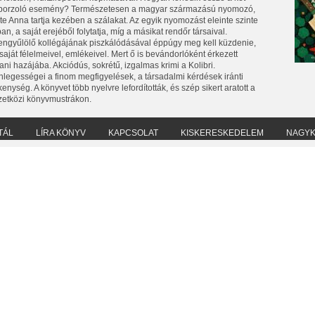
borzoló esemény? Természetesen a magyar származású nyomozó,
te Anna tartja kezében a szálakat. Az egyik nyomozást eleinte szinte
ban, a saját erejéből folytatja, míg a másikat rendőr társaival.
engyűlölő kollégájának piszkálódásával éppúgy meg kell küzdenie,
saját félelmeivel, emlékeivel. Mert ő is bevándorlóként érkezett
ni hazájába. Akciódús, sokrétű, izgalmas krimi a Kolibri.
nlegességei a finom megfigyelések, a társadalmi kérdések iránti
enység. A könyvet több nyelvre lefordították, és szép sikert aratott a
etközi könyvmustrákon.
TÁL
LÍRA KÖNYV
KAPCSOLAT
KISKERESKEDELEM
NAGY