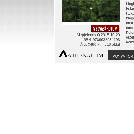
ideg
Feke
titok
Ideg
mint 
mosta
Külö
Megjelenés:
2015-10-20
érzék
ISBN: 9789632934693
nemz
Ára: 3490 Ft
516 oldal
KÖNYVPOR