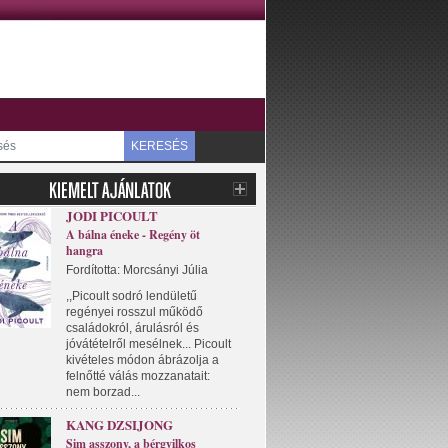
KERESÉS
JODI PICOULT
A bálna éneke - Regény öt
hangra
Fordította: Morcsányi Júlia
,,Picoult sodró lendületű
regényei rosszul működő
családokról, árulásról és
jóvátételről mesélnek... Picoult
kivételes módon ábrázolja a
felnőtté válás mozzanatait:
nem borzad...
KANG DZSIJONG
Sim asszony, a bérgyilkos