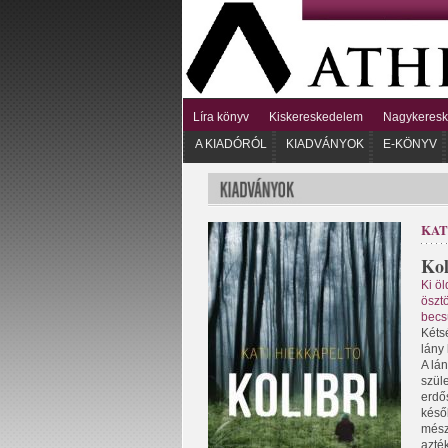
Líra könyv
Kiskereskedelem
Nagykeres
A KIADÓRÓL
KIADVÁNYOK
E-KÖNYV
KAT
Kol
Ki öl
öszt
becs
Kétsé
lány
A lá
szüle
erdős
késő
mész
azté