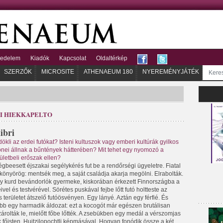
kedelem
Kiadók
Kapcsolat
Oldaltérkép
SZERZŐK
MICROSITE
ATHENAEUM 180
NYEREMÉNYJÁTÉK
I HIEKKAPELTO
ibri
dökli az erdei futókat? Isteni kultuszok vagy emberi kultúrák gyilkos
önei állnak a bűntények hátterében? Mit tehet egy nyomozó a
ületbeli erőszak ellen?
gbeesett éjszakai segélykérés fut be a rendőrségi ügyeletre. Fiatal
 könyörög: mentsék meg, a saját családja akarja megölni. Elrabolták.
ny kurd bevándorlók gyermeke, kiskorában érkezett Finnországba a
ivel és testvérével. Sörétes puskával fejbe lőtt futó holtteste az
 területet átszelő futóösvényen. Egy lányé. Aztán egy férfié. És
bb egy harmadik áldozat: ezt a kocogót már egészen brutálisan
árolták le, mielőtt főbe lőtték. A zsebükben egy medál a vérszomjas
k főisten, Huitzilopochtli képmásával. Hogyan fonódik össze a két