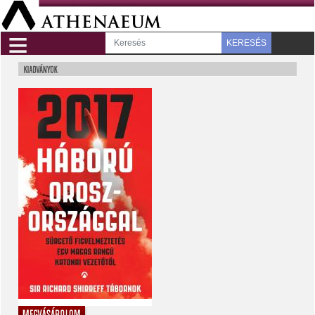
≡
KERESÉS