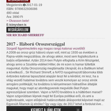
Megjelenés:
2017-01-19
ISBN: 9789632936086
480 oldal
Ára: 3990 Ft
> Olvasson bele!
E-könyvben is
SIR RICHARD SHIRREFF
2017 - Háború Oroszországgal
Sürgető figyelmeztetés egy magas rangú katonai vezetőtől
A 2008-as orosz-grúz háború olyan volt, mint az 1930-as években a
Rajna-vidék megszállása, de ahogy akkor, most sem foglalkoztunk a
baljós előjelekkel. Aztán 2014-ben Putyin elfoglalta a Krím félszigetet,
ahogy anno a Szudéta-vidéket Hitler, de mi ezen is hamar túltettük
magunkat. Azóta Oroszország megtámadta Ukrajnát, és a Baltikum lehet
a következő... Sir Richard Shirreff, a NATO nyugalmazott tábornoka több
évtizedes katonai tapasztalat alapján teszi fel a kérdést, mi lesz, ha a
világ vezető hatalmai továbbra sem veszik komolyan az orosz elnök
arrogáns politikáját, ha továbbra is kényelmesen hátradőlve áltatják
magukat, hogy majd az atomfegyvereik megvédik őket Putyin
agressziójával szemben. Vajon a NATO továbbra is a háttérben marad?
Vajon szigorúbban lépnek majd fel Európa politikai erői, és ami a
legfontosabb, vajon elődjénél határozottabb álláspontot képvisel majd az
Egyesült Államok új elnöke? Így vagy úgy, de 2017 lehet a fordulat éve...