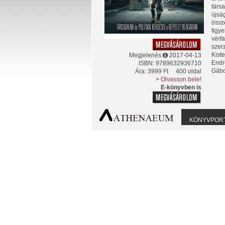
társ
újsá
össz
figy
vérf
szerz
Kist
Megjelenés:
2017-04-13
Endr
ISBN: 9789632936710
Gábor
Ára: 3999 Ft
400 oldal
> Olvasson bele!
E-könyvben is
KÖNYVPOR