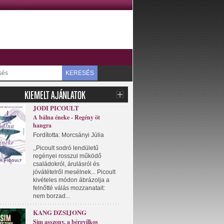
KERESÉS
JODI PICOULT
A bálna éneke - Regény öt
hangra
Fordította: Morcsányi Júlia
,,Picoult sodró lendületű
regényei rosszul működő
családokról, árulásról és
jóvátételről mesélnek... Picoult
kivételes módon ábrázolja a
felnőtté válás mozzanatait:
nem borzad...
KANG DZSIJONG
Sim asszony, a bérgyilkos