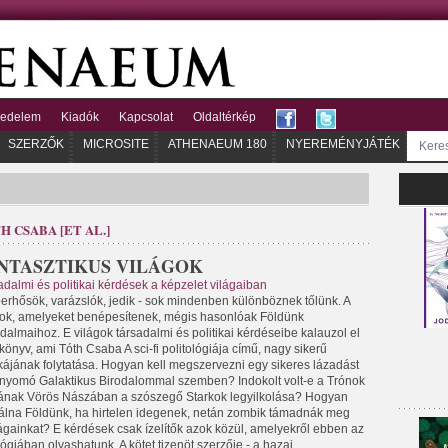
kedelem
Kiadók
Kapcsolat
Oldaltérkép
SZERZŐK
MICROSITE
ATHENAEUM 180
NYEREMÉNYJÁTÉK
H CSABA [ET AL.]
NTASZTIKUS VILÁGOK
adalmi és politikai kérdések a képzelet világaiban
erhősök, varázslók, jedik - sok mindenben különböznek tőlünk. A
gok, amelyeket benépesítenek, mégis hasonlóak Földünk
dalmaihoz. E világok társadalmi és politikai kérdéseibe kalauzol el
könyv, ami Tóth Csaba A sci-fi politológiája című, nagy sikerű
ájának folytatása. Hogyan kell megszervezni egy sikeres lázadást
lnyomó Galaktikus Birodalommal szemben? Indokolt volt-e a Trónok
ának Vörös Nászában a szószegő Starkok legyilkolása? Hogyan
álna Földünk, ha hirtelen idegenek, netán zombik támadnák meg
ágainkat? E kérdések csak ízelítők azok közül, amelyekről ebben az
ógiában olvashatunk. A kötet tizenöt szerzője - a hazai