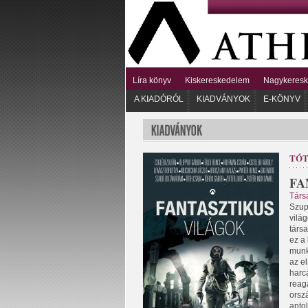
Líra könyv
Kiskereskedelem
Nagykeres
A KIADÓRÓL
KIADVÁNYOK
E-KÖNYV
TÓT
FA
Társ
Szup
vilá
társa
ez a 
munk
az e
harc
reag
orsz
antol