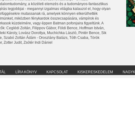
adalomtudomány, a közéleti elemzés és a tudományos-fantasztikus
gírás legjobbjai - megannyi izgalmas világba kalauzol el, hogy olyan
efüggésekre mutassanak rá, amelyek könnyen elkerülhették
elmünket, miközben fénykardok összecsapására, vámpírok és
arkasok küzdelmére, vagy éppen Batman pofonjaira figyeltünk. A
ők: Ceglédi Zoltán, Filippov Gábor, Földi Bence, Hoffman István,
eleki Károly, Lovász Dorottya, Muchichka László, Pintér Bence, Sik
e, Szabó Zoltán Ádám - Oroszlány Balázs, Tóth Csaba, Török
, Zotter Judit, Zsótér Indi Dániel
TÁL
LÍRA KÖNYV
KAPCSOLAT
KISKERESKEDELEM
NAGY