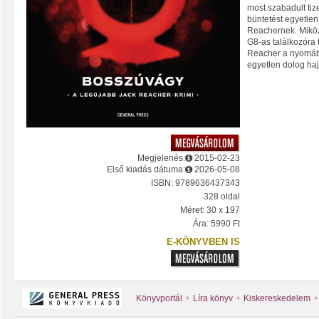
most szabadult tiz
büntetést egyetle
Reachernek. Mikö
G8-as találkozóra t
Reacher a nyomába
egyetlen dolog haj
Megjelenés:
2015-02-23
Első kiadás dátuma:
2026-05-08
ISBN: 9789636437343
328 oldal
Méret: 30 x 197
Ára: 5990 Ft
E-KÖNYVBEN IS
Könyvportál
Líra könyv
Kiskereskedelem