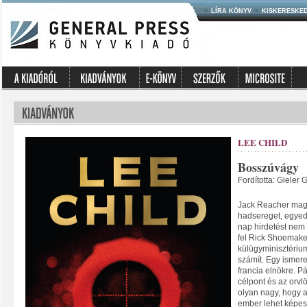
LÍRA KÖNYV
KISKERESKE
LEE CHILD
Bosszúvágy
Fordította: Gieler 
Jack Reacher magá
hadsereget, egyedü
nap hirdetést nem 
fel Rick Shoemaker
külügyminisztérium
számít. Egy ismere
francia elnökre. P
célpont és az orvl
olyan nagy, hogy a
ember lehet képes.