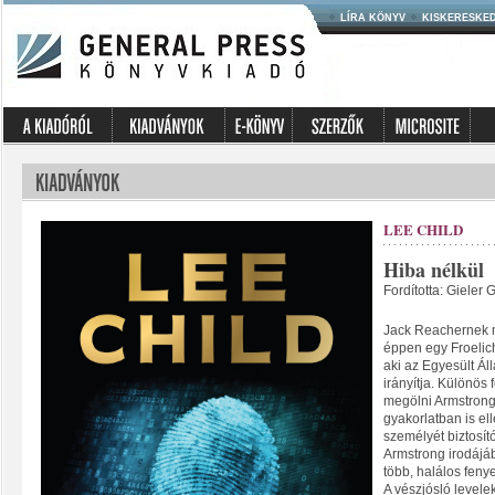
LÍRA KÖNYV
KISKERESKE
LEE CHILD
Hiba nélkül
Fordította: Gieler 
Jack Reachernek 
éppen egy Froelic
aki az Egyesült Ál
irányítja. Különös 
megölni Armstrong 
gyakorlatban is el
személyét biztosít
Armstrong irodájá
több, halálos fenye
A vészjósló levele