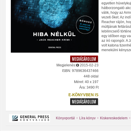
egyetlen hüvelykuj
hátborzongató akc
válik, hogy az Arm
vezeti őket. Az in
Reacher rájön, ho
múltjának feltárásá
lebilincselő törté
egy időben egy vad
az író rajongói. A
volt katona tizenh
menekülni kényszer
Megjelenés:
2015-02-23
ISBN: 9789636437466
448 oldal
Méret: 40 x 197
Ára: 3490 Ft
E-KÖNYVBEN IS
Könyvportál
Líra könyv
Kiskereskedelem