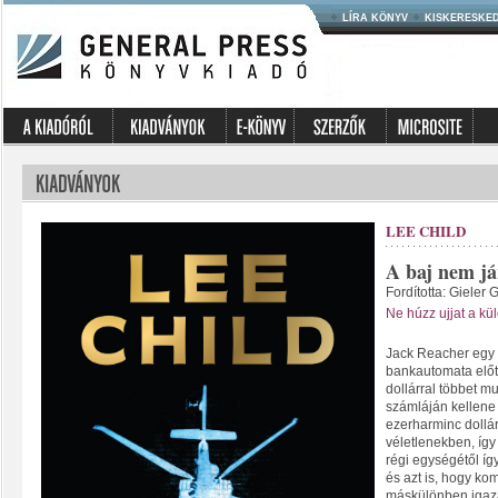
LÍRA KÖNYV
KISKERESKE
LEE CHILD
A baj nem já
Fordította: Gieler 
Ne húzz ujjat a k
Jack Reacher egy r
bankautomata előt
dollárral többet m
számláján kellene
ezerharminc dollá
véletlenekben, így
régi egységétől íg
és azt is, hogy kom
máskülönben igazá