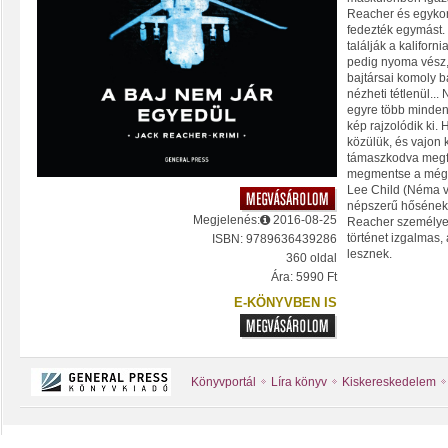
Reacher és egykor
fedezték egymást. 
találják a kaliforn
pedig nyoma vész, 
bajtársai komoly b
nézheti tétlenül..
egyre több mindenr
kép rajzolódik ki. 
közülük, és vajon k
támaszkodva megfej
megmentse a még é
Lee Child (Néma vá
népszerű hősének
Megjelenés:
2016-08-25
Reacher személye 
történet izgalmas,
ISBN: 9789636439286
lesznek.
360 oldal
Ára: 5990 Ft
E-KÖNYVBEN IS
Könyvportál
Líra könyv
Kiskereskedelem