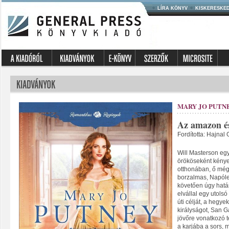
LÍRA KÖNYV
KISKERESKE
MARY JO PUTN
Az amazon é
Fordította: Hajnal 
Will Masterson egy
örököseként kényel
otthonában, ő mégi
borzalmas, Napóle
követően úgy hatá
elvállal egy utolsó
úti célját, a hegy
királyságot, San Ga
jövőre vonatkozó 
a karjába a sors, 