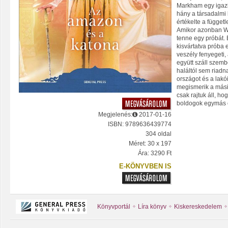
Markham egy igazi 
hány a társadalmi 
értékelte a függetl
Amikor azonban Wil
tenne egy próbát
kisvártatva próba e
veszély fenyegeti, 
együtt száll szemb
haláltól sem riad
országot és a lakó
megismerik a másik
csak rajtuk áll, h
boldogok egymás 
Megjelenés:
2017-01-16
ISBN: 9789636439774
304 oldal
Méret: 30 x 197
Ára: 3290 Ft
E-KÖNYVBEN IS
Könyvportál
Líra könyv
Kiskereskedelem