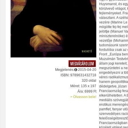
Huysmanst, és egyr
körülvevő világot, k
fejleményeket. Fra
választani. A szél
vezére (Marine Le
mögötte fej-fej mel
jelöltje (Manuel Va
miniszterelnöke) 
vezetője (Mohamm
tudomásunk szerint
fordulóba csak az e
Front ,,Európa ben
Muzulmán Testvéri
állam jogi kereteit,
megszüntetni a ne
Megjelenés:
2015-04-20
engedélyezni a tö
ISBN: 9789631432718
véres radikalizmus
320 oldal
hanem geopolitika
Méret: 135 x 197
dédelgetve, józan h
Franciaország feszü
Ára: 6999 Ft
elkerülhetetlen. A
> Olvasson bele!
mediális szövegját
erotikus merengés,
pamflet, fanyar ut
szenvedélyes raci
felelősségébresztő
Franciaországban
közéleti vitákat ge