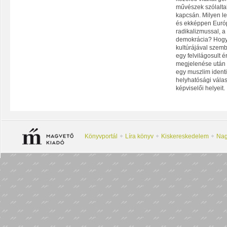
művészek szólalt
kapcsán. Milyen l
és ekképpen Európá
radikalizmussal, a
demokrácia? Hogya
kultúrájával szemb
egy felvilágosult 
megjelenése után 
egy muszlim identi
helyhatósági vála
képviselői helyeit.
Könyvportál
Líra könyv
Kiskereskedelem
Nag