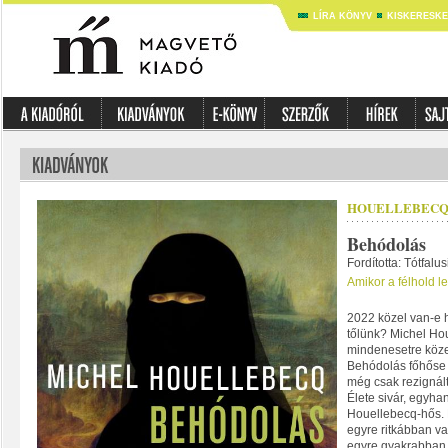
LÍRA KÖNYV
KISKERESK
HOUELLEBECQ
Behódolás
Fordította: Tótfalu
Amikor a félhold l
2022 közel van-e 
tőlünk? Michel Ho
mindenesetre közel
Behódolás főhőse 
még csak rezignált
Élete sivár, egyha
Houellebecq-hős. 
egyre ritkábban va
egyre gyakrabban 