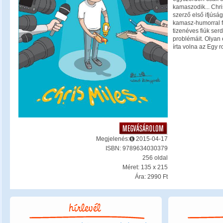
kamaszodik... Chri
szerző első ifjúsá
kamasz-humorral f
tizenéves fiúk se
problémáit. Olyan 
írta volna az Egy r
Megjelenés:
2015-04-17
ISBN: 9789634030379
256 oldal
Méret: 135 x 215
Ára: 2990 Ft