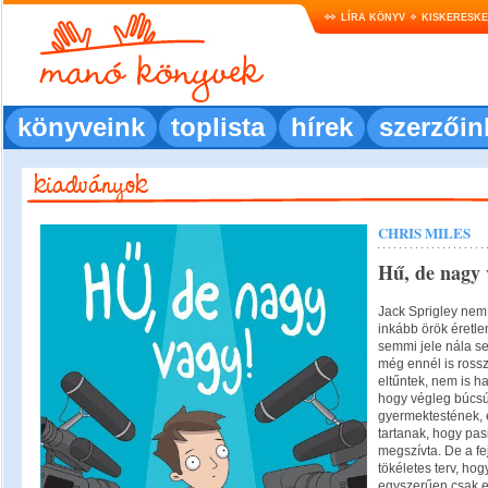
LÍRA KÖNYV
KISKERESK
könyveink
toplista
hírek
szerzőin
CHRIS MILES
Hű, de nagy 
Jack Sprigley nem
inkább örök éretle
semmi jele nála s
még ennél is rossz
eltűntek, nem is hal
hogy végleg búcsút
gyermektestének, 
tartanak, hogy pas
megszívta. De a f
tökéletes terv, hog
egyszerűen csak el