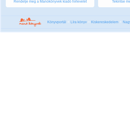
Rendelje meg a Manókönyvek kiadó hírlevelét
Tekintse me
Könyvportál
Líra könyv
Kiskereskedelem
Nag