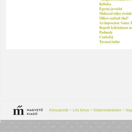
Kőbéka
Egyéni javaslat
Malaccal teljes éveink
Mikor szabad ölni?
Az imposztor. Ganz.
Repedt kályhámon ma
Padmaly
Csirkefej
Tavaszi tárlat
Könyvportál
Líra könyv
Kiskereskedelem
Nag