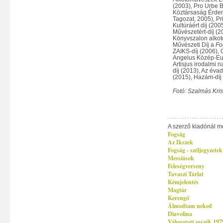
(2003), Pro Urbe 
Köztársaság Érdemr
Tagozat, 2005), Pr
Kultúráért díj (200
Művészetért-díj (2
Könyvszalon alkot
Művészeti Díj a
Fo
ZAIKS-díj (2006), 
Angelus Közép-Eur
Artisjus irodalmi 
díj (2013), Az év
(2015), Hazám-díj
Fotó: Szalmás Kris
A szerző kiadónál m
Fogság
Az Ikszek
Fogság - széljegyzetek
Messiások
Feleségverseny
Tavaszi Tárlat
Kémjelentés
Magtár
Kerengő
Álmodtam neked
Diavolina
Válogatott esszék 19