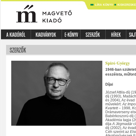
LÍRA KÖNYV
KISKERESK
Spiró György
1946-ban születet
esszéista, műford
Díjai
József Attila-díj (
díj (1993), Madách
és 2004), Az évad 
művekért:
Az Impo
Kvartett
– 1998,
K
Drámaverseny első
Babérkoszorú-díj (1
Akadémia tagja (2
díja
A Jégmadár
cí
díj (2002), Az éva
Céh szerint az
Els
Alkotóművészek Eg