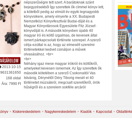
népszerűségre tett szert. A barátoknak szánt
bejegyzésekből Így szerettek ők címmel könyv lett,
a kötetből pedig az elmúlt év egyik legnagyobb
könyvsikere, amely elnyerte a XX. Budapesti
Nemzetközi Könyvfesztivál Budai-díját és a
Magyar Könyvtárosok Egyesülete Fitz József-
könyvdíját is. A második könyvben újabb 40
magyar író és költő izgalmas, de kevesek által
ismert párkapcsolati története szerepel. A szerző
célja ezúttal is az, hogy az elmesélt szerelmi
történetekkel kedvet csináljon a művek
olvasásához. <br>
<br>
Néhány igaz mese magyar írókról és költőkről,
2013-10-15
amelyeket kevesen ismernek. Az Így szerettek ők
89631361650
második kötetében a szerző Csokonaitól Vas
Istvánig, Dérynétől Déry Tiborig mesél el 40
168 oldal
történetet múzsákról, megcsalt szeretőkről, örök
Ára: 7990 Ft
hűségről és a szerelem sokféle arcáról
könyv
Kiskereskedelem
Nagykereskedelem
Kiadók
Kapcsolat
Oldaltérk