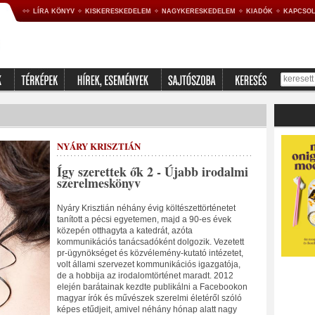
LÍRA KÖNYV
KISKERESKEDELEM
NAGYKERESKEDELEM
KIADÓK
KAPCSOL
NYÁRY KRISZTIÁN
Így szerettek ők 2 - Újabb irodalmi
szerelmeskönyv
Nyáry Krisztián néhány évig költészettörténetet
tanított a pécsi egyetemen, majd a 90-es évek
közepén otthagyta a katedrát, azóta
kommunikációs tanácsadóként dolgozik. Vezetett
pr-ügynökséget és közvélemény-kutató intézetet,
volt állami szervezet kommunikációs igazgatója,
de a hobbija az irodalomtörténet maradt. 2012
elején barátainak kezdte publikálni a Facebookon
magyar írók és művészek szerelmi életéről szóló
képes etűdjeit, amivel néhány hónap alatt nagy