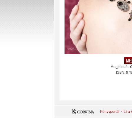
Megjelenés:
ISBN: 97
Könyvportál
Líra 