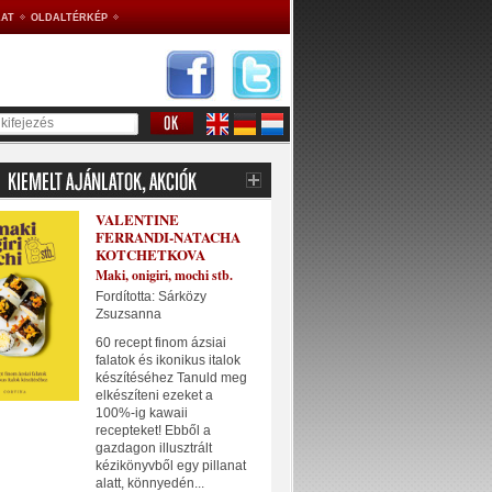
AT
OLDALTÉRKÉP
VALENTINE
FERRANDI-NATACHA
KOTCHETKOVA
Maki, onigiri, mochi stb.
Fordította: Sárközy
Zsuzsanna
60 recept finom ázsiai
falatok és ikonikus italok
készítéséhez Tanuld meg
elkészíteni ezeket a
100%-ig kawaii
recepteket! Ebből a
gazdagon illusztrált
kézikönyvből egy pillanat
alatt, könnyedén...